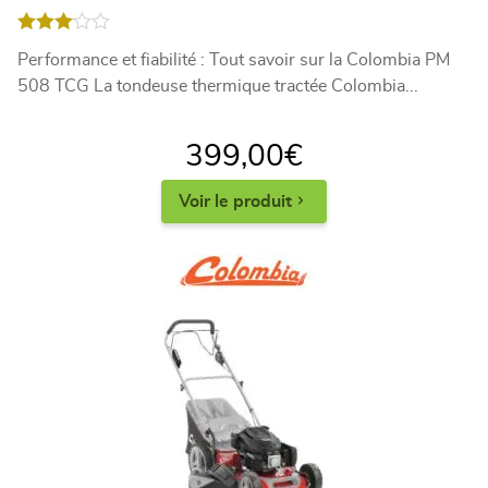
Note
Performance et fiabilité : Tout savoir sur la Colombia PM
3.00
sur 5
508 TCG La tondeuse thermique tractée Colombia...
399,00
€
Voir le produit