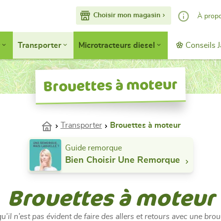
Choisir mon magasin
À prop
Nos services
Transporter
Microtracteurs diesel
Conseils J
Faisons conna
Devenir adhér
Brouettes à moteur
Accès pro
Transporter
Brouettes à moteur
Guide remorque
Bien Choisir Une Remorque
Brouettes à moteur
’il n’est pas évident de faire des allers et retours avec une bro