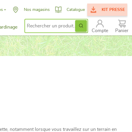
os
Nos magasins
Catalogue
KIT PRESSE
Ok
ardinage
Search for:
issance
Compte
Panier
ent
uette, notamment lorsque vous travaillez sur un terrain en