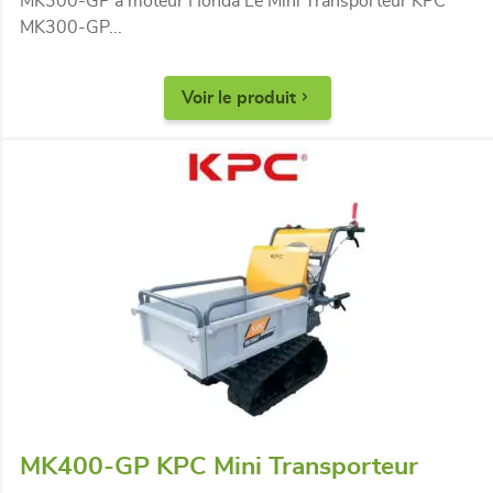
MK300-GP à moteur Honda Le Mini Transporteur KPC
MK300-GP...
Voir le produit
MK400-GP KPC Mini Transporteur