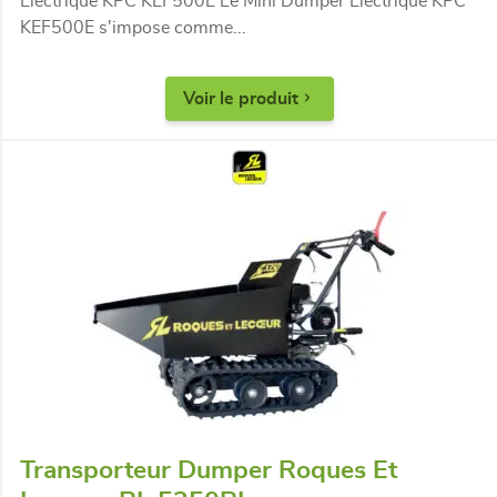
Électrique KPC KEF500E Le Mini Dumper Électrique KPC
KEF500E s'impose comme...
Voir le produit
Transporteur Dumper Roques Et