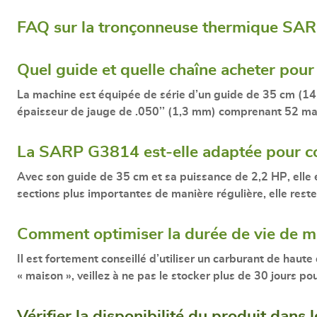
FAQ sur la tronçonneuse thermique SA
Quel guide et quelle chaîne acheter po
La machine est équipée de série d’un
guide de 35 cm (14
épaisseur de jauge de .050’’ (1,3 mm) comprenant 52 mai
La SARP G3814 est-elle adaptée pour co
Avec son guide de 35 cm et sa puissance de
2,2 HP
, ell
sections plus importantes de manière régulière, elle rest
Comment optimiser la durée de vie de
Il est fortement conseillé d’utiliser un carburant de haute
« maison », veillez à ne pas le stocker plus de 30 jours po
Vérifier la disponibilité du produit dans