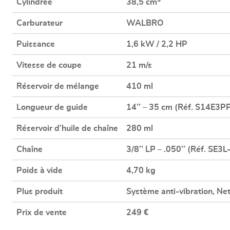
Cylindrée
38,5 cm³
Carburateur
WALBRO
Puissance
1,6 kW / 2,2 HP
Vitesse de coupe
21 m/s
Réservoir de mélange
410 ml
Longueur de guide
14’’ – 35 cm (Réf. S14E3P
Réservoir d’huile de chaîne
280 ml
Chaîne
3/8’’ LP – .050’’ (Réf. SE3
Poids à vide
4,70 kg
Plus produit
Système anti-vibration, Ne
Prix de vente
249 €