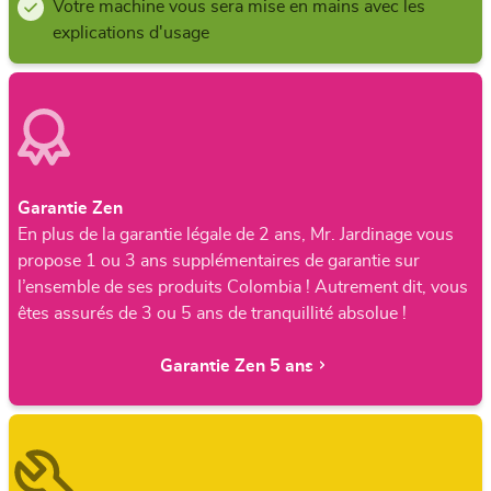
Votre machine vous sera mise en mains avec les
explications d'usage
Garantie Zen
En plus de la garantie légale de 2 ans, Mr. Jardinage vous
propose 1 ou 3 ans supplémentaires de garantie sur
l’ensemble de ses produits Colombia ! Autrement dit, vous
êtes assurés de 3 ou 5 ans de tranquillité absolue !
Garantie Zen 5 ans