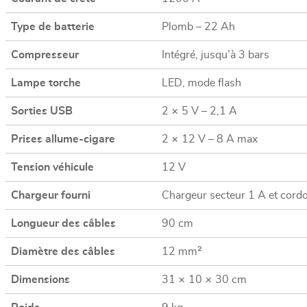
Type de batterie
Plomb – 22 Ah
Compresseur
Intégré, jusqu’à 3 bars
Lampe torche
LED, mode flash
Sorties USB
2 × 5 V – 2,1 A
Prises allume-cigare
2 × 12 V – 8 A max
Tension véhicule
12 V
Chargeur fourni
Chargeur secteur 1 A et cord
Longueur des câbles
90 cm
Diamètre des câbles
12 mm²
Dimensions
31 × 10 × 30 cm