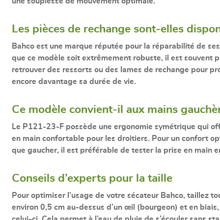
une souplesse de mouvement optimale.
Les pièces de rechange sont-elles dispon
Bahco est une marque réputée pour la réparabilité de ses 
que ce modèle soit extrêmement robuste, il est souvent p
retrouver des ressorts ou des lames de rechange pour pr
encore davantage sa durée de vie.
Ce modèle convient-il aux mains gauchè
Le P121-23-F possède une ergonomie symétrique qui off
en main confortable pour les droitiers. Pour un confort op
que gaucher, il est préférable de tester la prise en main 
Conseils d’experts pour la taille
Pour optimiser l’usage de votre
sécateur Bahco
, taillez t
environ 0,5 cm au-dessus d’un œil (bourgeon) et en biais,
celui-ci. Cela permet à l’eau de pluie de s’écouler sans sta