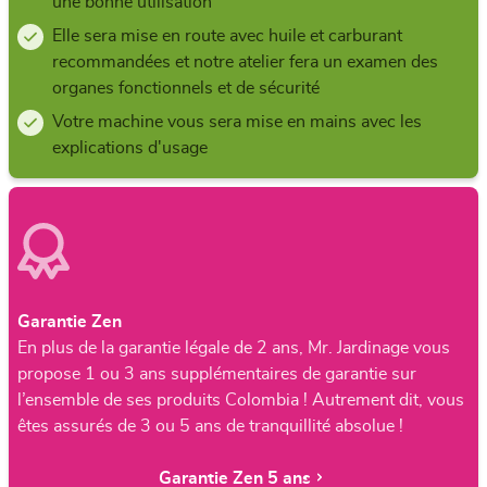
une bonne utilisation
Elle sera mise en route avec huile et carburant
recommandées et notre atelier fera un examen des
organes fonctionnels et de sécurité
Votre machine vous sera mise en mains avec les
explications d'usage
Garantie Zen
En plus de la garantie légale de 2 ans, Mr. Jardinage vous
propose 1 ou 3 ans supplémentaires de garantie sur
l’ensemble de ses produits Colombia ! Autrement dit, vous
êtes assurés de 3 ou 5 ans de tranquillité absolue !
Garantie Zen 5 ans