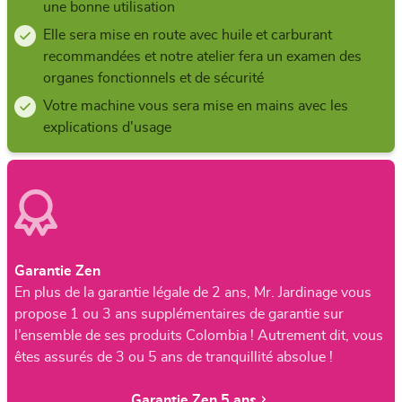
une bonne utilisation
Elle sera mise en route avec huile et carburant
recommandées et notre atelier fera un examen des
organes fonctionnels et de sécurité
Votre machine vous sera mise en mains avec les
explications d'usage
Garantie Zen
En plus de la garantie légale de 2 ans, Mr. Jardinage vous
propose 1 ou 3 ans supplémentaires de garantie sur
l’ensemble de ses produits Colombia ! Autrement dit, vous
êtes assurés de 3 ou 5 ans de tranquillité absolue !
Garantie Zen 5 ans