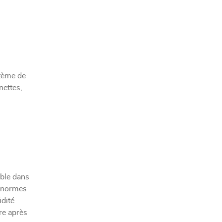
stème de
nettes,
able dans
x normes
idité
re après