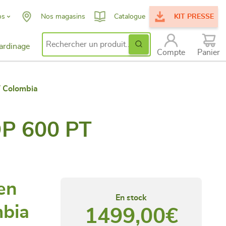
os
Nos magasins
Catalogue
KIT PRESSE
Ok
ardinage
Search for:
issance
Compte
Panier
ent
T Colombia
 DP 600 PT
en
En stock
mbia
1499,00
€