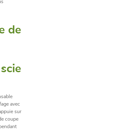
us
se de
scie
nsable
ffage avec
’appuie sur
 de coupe
épendant