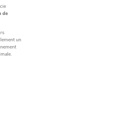
scie
m de
urs
ulement un
ignement
imale.