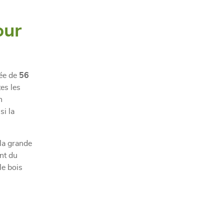
our
pée de
56
es les
n
si la
 la grande
nt du
le bois