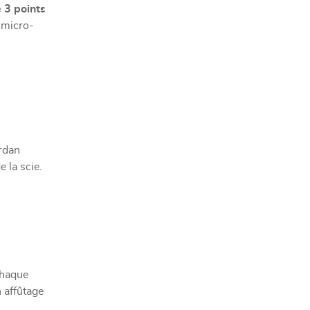
 3 points
x micro-
ardan
e la scie.
chaque
n affûtage