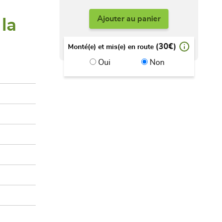
Ajouter au panier
la
(30€)
Monté(e) et mis(e) en route
Oui
Non