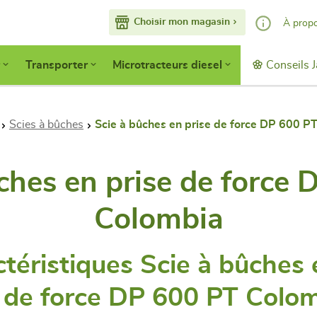
Choisir mon magasin
À prop
Nos services
Transporter
Microtracteurs diesel
Conseils J
Faisons conna
Devenir adhér
Accès pro
Scies à bûches
Scie à bûches en prise de force DP 600 P
ches en prise de force
Colombia
téristiques Scie à bûches 
e de force DP 600 PT Colo