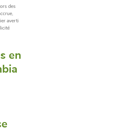
lors des
accrue,
er averti
icité
es en
mbia
se