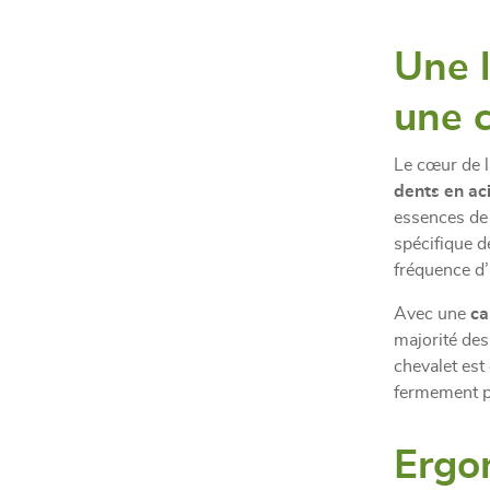
Une 
une 
Le cœur de 
dents en ac
essences de 
spécifique d
fréquence d’
Avec une
ca
majorité de
chevalet est 
fermement po
Ergon