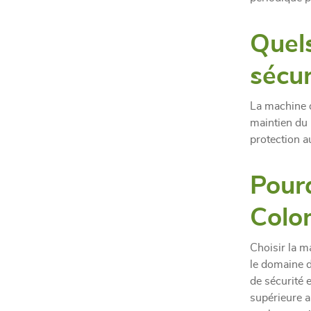
Quels
sécur
La machine d
maintien du b
protection au
Pour
Colom
Choisir la m
le domaine d
de sécurité 
supérieure a