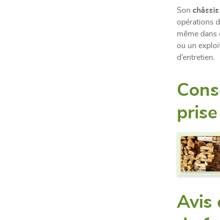
Son
châssis
opérations d
même dans de
ou un exploit
d’entretien.
Conse
pris
Avis 