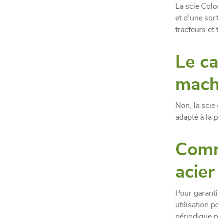
La scie Colo
et d’une sor
tracteurs et
Le ca
mach
Non, la scie 
adapté à la p
Comm
acier
Pour garanti
utilisation po
périodique p