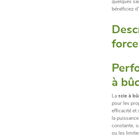
quelques sais
bénéficiez d
Descr
forc
Perfo
à bû
La
scie à b
pour les pro
efficacité e
la puissanc
constante, 
ou les limit