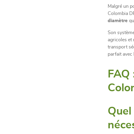
Malgré un p
Colombia DP
diamètre
qui
Son système
agricoles et
transport sé
parfait avec
FAQ :
Colo
Quel 
néces