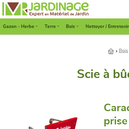
Gazon – Herbe
Terre
Bois
Nettoyer / Entretenir
Bois
Scie à bû
Carac
pris