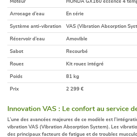
Moteur
HONDA GX160 essence 4 temps,
Arrosage d’eau
En série
Système anti-vibration
VAS (Vibration Absorption Sys
Réservoir d’eau
Amovible
Sabot
Recourbé
Roues
Kit roues intégré
Poids
81 kg
Prix
2 299 €
Innovation VAS : Le confort au service de
L’une des avancées majeures de ce modèle est l’intégrat
vibration VAS (Vibration Absorption System)
. Les vibrat
des principaux facteurs de fatigue et de troubles muscul