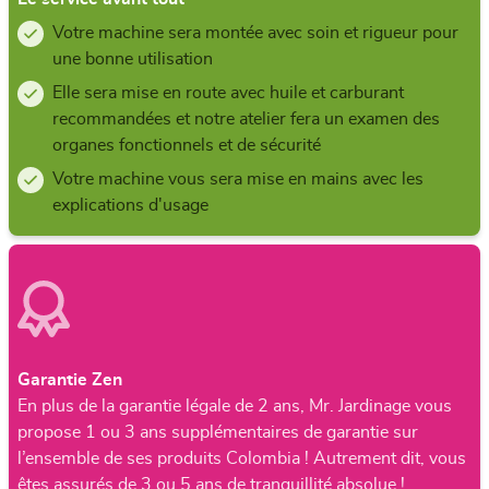
Votre machine sera montée avec soin et rigueur pour
une bonne utilisation
Elle sera mise en route avec huile et carburant
recommandées et notre atelier fera un examen des
organes fonctionnels et de sécurité
Votre machine vous sera mise en mains avec les
explications d'usage
Garantie Zen
En plus de la garantie légale de 2 ans, Mr. Jardinage vous
propose 1 ou 3 ans supplémentaires de garantie sur
l’ensemble de ses produits Colombia ! Autrement dit, vous
êtes assurés de 3 ou 5 ans de tranquillité absolue !