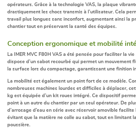
opérateurs. Grâce à la technologie VAS, la plaque vibrant
drastiquement les chocs transmis à l’utilisateur. Cela pe
travail plus longues sans inconfort, augmentant ainsi la pr
chantier tout en préservant la santé des équipes.
Conception ergonomique et mobilité int
La
IMER MVC F80H VAS
a été pensée pour faciliter la vie s
dispose d’un
sabot recourbé
qui permet un mouvement flu
la surface lors du compactage, garantissant une finition 
La mobilité est également un point fort de ce modèle. Co
nombreuses machines lourdes et difficiles à déplacer, ce
kg
est équipée d’un
kit roues intégré
. Ce dispositif perme
point à un autre du chantier par un seul opérateur. De plu
d’arrosage d’eau en série
avec
réservoir amovible
facilite 
évitant que la matière ne colle au sabot, tout en limitant 
poussière.