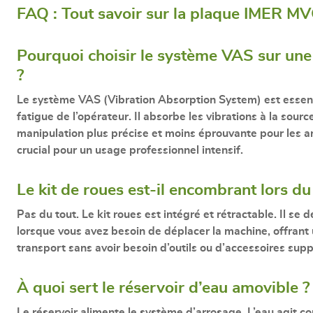
FAQ : Tout savoir sur la plaque IMER 
Pourquoi choisir le système VAS sur une
?
Le système
VAS (Vibration Absorption System)
est essent
fatigue de l’opérateur. Il absorbe les vibrations à la sour
manipulation plus précise et moins éprouvante pour les art
crucial pour un usage professionnel intensif.
Le kit de roues est-il encombrant lors du 
Pas du tout. Le
kit roues est intégré
et rétractable. Il se
lorsque vous avez besoin de déplacer la machine, offrant 
transport sans avoir besoin d’outils ou d’accessoires sup
À quoi sert le réservoir d’eau amovible ?
Le réservoir alimente le système d’arrosage. L’eau agit c