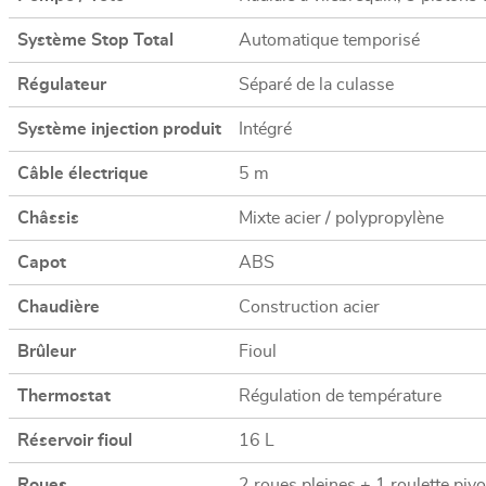
Système Stop Total
Automatique temporisé
Régulateur
Séparé de la culasse
Système injection produit
Intégré
Câble électrique
5 m
Châssis
Mixte acier / polypropylène
Capot
ABS
Chaudière
Construction acier
Brûleur
Fioul
Thermostat
Régulation de température
Réservoir fioul
16 L
Roues
2 roues pleines + 1 roulette piv