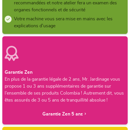
recommandées et notre atelier fera un examen des
organes fonctionnels et de sécurité
Votre machine vous sera mise en mains avec les
explications d'usage
Garantie Zen
En plus de la garantie légale de 2 ans, Mr. Jardinage vous
propose 1 ou 3 ans supplémentaires de garantie sur
l’ensemble de ses produits Colombia ! Autrement dit, vous
êtes assurés de 3 ou 5 ans de tranquillité absolue !
Garantie Zen 5 ans