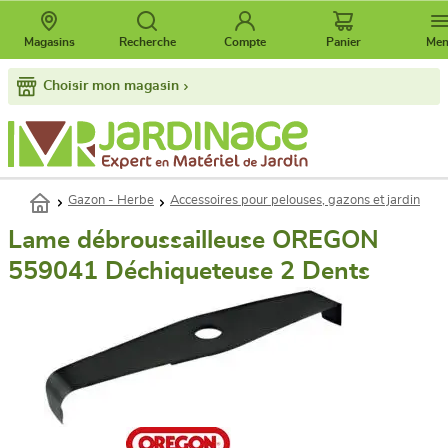
Magasins
Recherche
Compte
Panier
Me
Choisir mon magasin
Gazon - Herbe
Accessoires pour pelouses, gazons et jardin
Lame débroussailleuse OREGON
559041 Déchiqueteuse 2 Dents