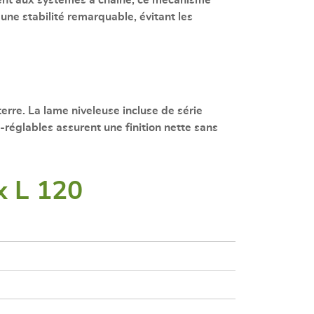
e une stabilité remarquable, évitant les
terre. La
lame niveleuse incluse
de série
o-réglables
assurent une finition nette sans
x L 120