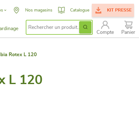
os
Nos magasins
Catalogue
KIT PRESSE
Ok
ardinage
Search for:
issance
Compte
Panier
ent
bia Rotex L 120
x L 120