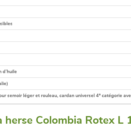
sibles
 d’huile
lie)
our semoir léger et rouleau, cardan universel 4ᵉ catégorie av
la herse Colombia Rotex L 