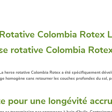
 Rotative Colombia Rotex 
rse rotative Colombia Rote
 La
herse rotative Colombia Rotex
a été spécifiquement dével
ge homogène sans retourner les couches profondes du sol, pr
e pour une longévité accr
ans sa
transmission par engrenage à bain d’huile
. Contrairem