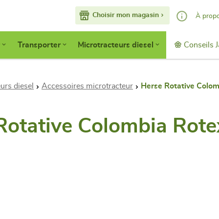
Choisir mon magasin
À prop
Nos services
Transporter
Microtracteurs diesel
Conseils J
Faisons conna
Devenir adhér
Accès pro
urs diesel
Accessoires microtracteur
Herse Rotative Colom
Rotative Colombia Rote