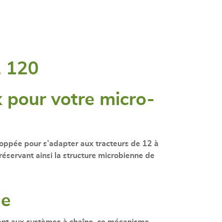
L 120
x pour votre micro-
oppée pour s’adapter aux tracteurs de
12 à
éservant ainsi la structure microbienne de
ue
ent aux systèmes à chaîne, ce mécanisme