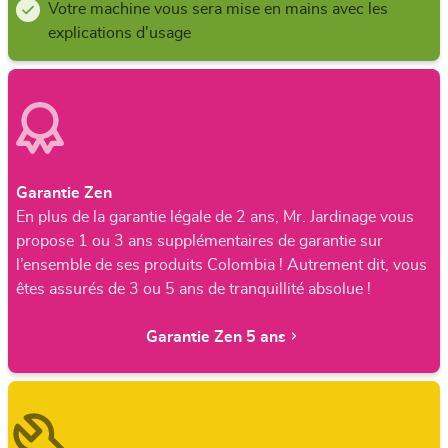
Votre machine vous sera mise en mains avec les
explications d'usage
Garantie Zen
En plus de la garantie légale de 2 ans, Mr. Jardinage vous
propose 1 ou 3 ans supplémentaires de garantie sur
l’ensemble de ses produits Colombia ! Autrement dit, vous
êtes assurés de 3 ou 5 ans de tranquillité absolue !
Garantie Zen 5 ans