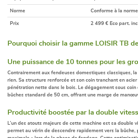
Norme
Conforme à la norm
Prix
2 499 € Eco part. inc
Pourquoi choisir la gamme LOISIR TB 
Une puissance de 10 tonnes pour les gr
Contrairement aux fendeuses domestiques classiques, l
rien. Sa structure renforcée et son
coin tranchant en acier
pénétration nette dans le bois. Le dégagement sous coin
bûches standard de 50 cm, offrant une marge de manœuvr
Productivité boostée par la double vites
L’un des atouts majeurs de cette machine est sa
double v
permet au vérin de descendre rapidement vers la bûche, 
maximale » lors de la phase de fendage. Cette optimisati