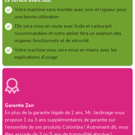
Le service avant tout
Votre machine sera montée avec soin et rigueur pour
une bonne utilisation
Elle sera mise en route avec huile et carburant
recommandées et notre atelier fera un examen des
organes fonctionnels et de sécurité
Votre machine vous sera mise en mains avec les
explications d'usage
Garantie Zen
En plus de la garantie légale de 2 ans, Mr. Jardinage vous
propose 1 ou 3 ans supplémentaires de garantie sur
l’ensemble de ses produits Colombia ! Autrement dit, vous
êtes assurés de 3 ou 5 ans de tranquillité absolue !