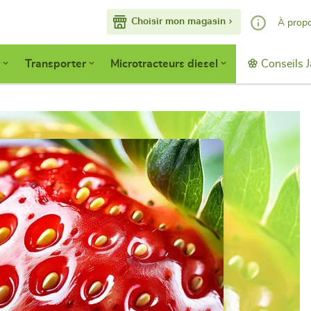
Choisir mon magasin
À prop
Nos services
Transporter
Microtracteurs diesel
Conseils J
Faisons conna
Devenir adhér
Accès pro