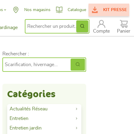
os
Nos magasins
Catalogue
KIT PRESSE
Ok
ardinage
Search for:
issance
Compte
Panier
ent
Rechercher :
Catégories
Actualités Réseau
Entretien
Entretien jardin