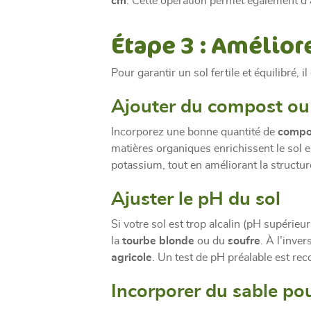
cm
. Cette opération permet également d’a
Étape 3 : Améliore
Pour garantir un sol fertile et équilibré
Ajouter du compost ou
Incorporez une bonne quantité de
compo
matières organiques enrichissent le sol 
potassium, tout en améliorant la structur
Ajuster le pH du sol
Si votre sol est trop alcalin (pH supérieu
la
tourbe blonde
ou du
soufre
. À l’inve
agricole
. Un test de pH préalable est r
Incorporer du sable pou