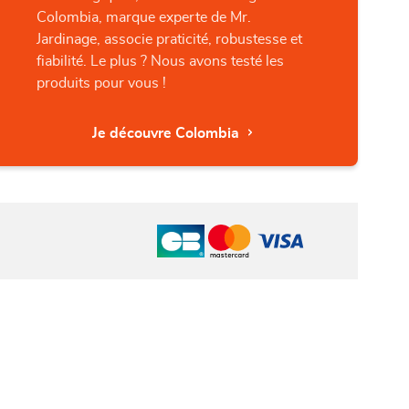
Colombia, marque experte de Mr.
Jardinage, associe praticité, robustesse et
fiabilité. Le plus ? Nous avons testé les
produits pour vous !
Je découvre Colombia