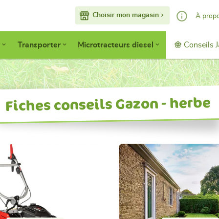
Choisir mon magasin
À prop
Nos services
Transporter
Microtracteurs diesel
Conseils J
Faisons conna
Devenir adhér
Accès pro
Fiches conseils Gazon - herbe