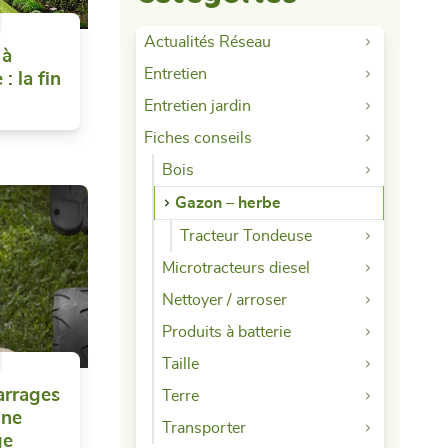
Actualités Réseau
 à
Entretien
: la fin
Entretien jardin
Fiches conseils
Bois
Gazon – herbe
Tracteur Tondeuse
Microtracteurs diesel
Nettoyer / arroser
Produits à batterie
Taille
arrages
Terre
une
Transporter
ge