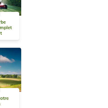
rbe
omplet
t
otre
n