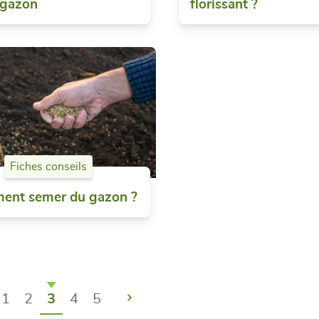
 gazon
florissant ?
Fiches conseils
ent semer du gazon ?
édent
Suivant
1
2
3
4
5