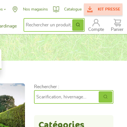
os
Nos magasins
Catalogue
KIT PRESSE
Ok
ardinage
Search for:
issance
Compte
Panier
ent
Rechercher :
Catégories