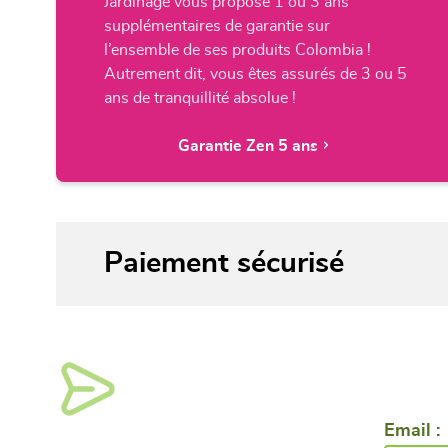
Jardinage vous propose 1 ou 3 ans
supplémentaires de garantie sur
l’ensemble de ses produits Colombia !
Autrement dit, vous êtes assurés de 3 ou 5
ans de tranquillité absolue !
Garantie Zen 5 ans
Paiement sécurisé
Email :