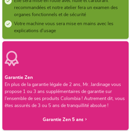
Elle sera mise en route avec huile et carburant
recommandées et notre atelier fera un examen des
organes fonctionnels et de sécurité
Votre machine vous sera mise en mains avec les
explications d'usage
Garantie Zen
En plus de la garantie légale de 2 ans, Mr. Jardinage vous
propose 1 ou 3 ans supplémentaires de garantie sur
l’ensemble de ses produits Colombia ! Autrement dit, vous
êtes assurés de 3 ou 5 ans de tranquillité absolue !
Garantie Zen 5 ans