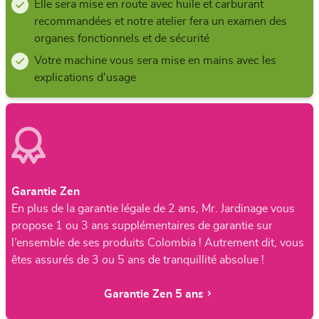
Elle sera mise en route avec huile et carburant
recommandées et notre atelier fera un examen des
organes fonctionnels et de sécurité
Votre machine vous sera mise en mains avec les
explications d'usage
Garantie Zen
En plus de la garantie légale de 2 ans, Mr. Jardinage vous
propose 1 ou 3 ans supplémentaires de garantie sur
l’ensemble de ses produits Colombia ! Autrement dit, vous
êtes assurés de 3 ou 5 ans de tranquillité absolue !
Garantie Zen 5 ans