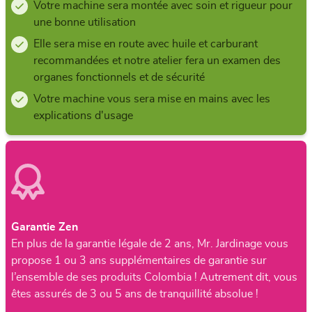
Votre machine sera montée avec soin et rigueur pour
une bonne utilisation
Elle sera mise en route avec huile et carburant
recommandées et notre atelier fera un examen des
organes fonctionnels et de sécurité
Votre machine vous sera mise en mains avec les
explications d'usage
Garantie Zen
En plus de la garantie légale de 2 ans, Mr. Jardinage vous
propose 1 ou 3 ans supplémentaires de garantie sur
l’ensemble de ses produits Colombia ! Autrement dit, vous
êtes assurés de 3 ou 5 ans de tranquillité absolue !